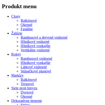
Produkt menu
Clony
Balkónové
Okenné
Fasádne
Žalúzie
Bambusové a drevené vnútorné
Hliníkové vnútorné
Hliníkové vonkajšie
Vertikálne vnútorné
Rolety
Bambusové vnútorné
Hliníkové vonkajšie
Látkové vnútorné
Stúpačkové plastové
Markízy
Balkónové
Terasové
Siete proti hmyzu
Dverové
Okenné
Dekoratívne tienenie
String