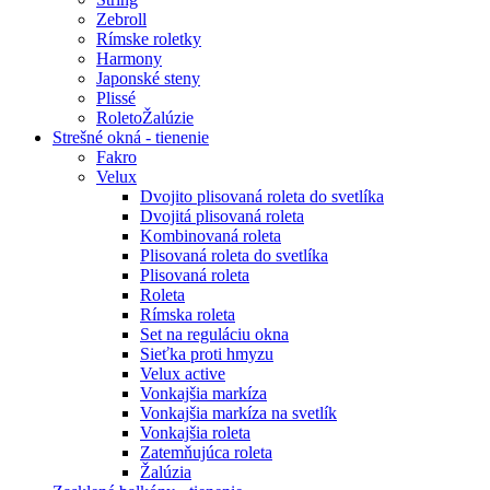
Zebroll
Rímske roletky
Harmony
Japonské steny
Plissé
RoletoŽalúzie
Strešné okná - tienenie
Fakro
Velux
Dvojito plisovaná roleta do svetlíka
Dvojitá plisovaná roleta
Kombinovaná roleta
Plisovaná roleta do svetlíka
Plisovaná roleta
Roleta
Rímska roleta
Set na reguláciu okna
Sieťka proti hmyzu
Velux active
Vonkajšia markíza
Vonkajšia markíza na svetlík
Vonkajšia roleta
Zatemňujúca roleta
Žalúzia