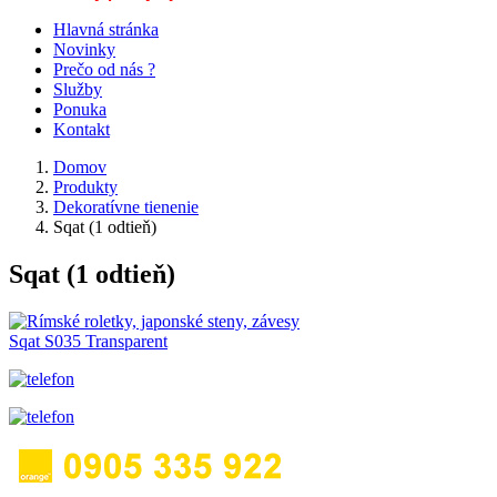
Hlavná stránka
Novinky
Prečo od nás ?
Služby
Ponuka
Kontakt
Domov
Produkty
Dekoratívne tienenie
Sqat (1 odtieň)
Sqat (1 odtieň)
Sqat S035 Transparent