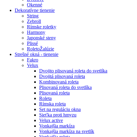
Okenné
Dekoratívne tienenie
String
Zebroll
Rímske roletky
Harmony
Japonské steny
Plissé
RoletoŽalúzie
Strešné okná - tienenie
Fakro
Velux
Dvojito plisovaná roleta do svetlíka
Dvojitá plisovaná roleta
Kombinovaná roleta
Plisovaná roleta do svetlíka
Plisovaná roleta
Roleta
Rímska roleta
Set na reguláciu okna
Sieťka proti hmyzu
Velux active
Vonkajšia markíza
Vonkajšia markíza na svetlík
Vonkajšia roleta