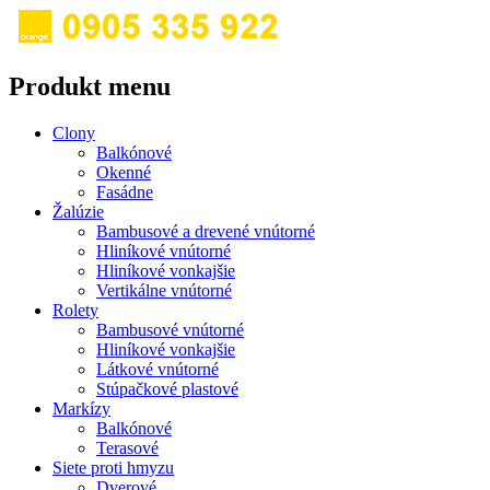
Produkt menu
Clony
Balkónové
Okenné
Fasádne
Žalúzie
Bambusové a drevené vnútorné
Hliníkové vnútorné
Hliníkové vonkajšie
Vertikálne vnútorné
Rolety
Bambusové vnútorné
Hliníkové vonkajšie
Látkové vnútorné
Stúpačkové plastové
Markízy
Balkónové
Terasové
Siete proti hmyzu
Dverové