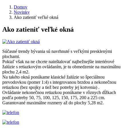
Domov
Novinky
Ako zatieniť veľké okná
Ako zatieniť veľké okná
Súčasné trendy bývania sú navrhnuté s veľkými presklenými
plochami.
Pokiaľ však na ne chcete nainštalovať najbežnejšie interiérové
žalúzie s retiazkovým ovládaním, je tu obmedzenie na maximálnu
plochu 2,4 m2.
Na takéto okná ponúkame klasické žalúzie so špeciálnou
prevodovkou (pomer 1:4) s integrovanou brzdou a nekonečnou
retiazkou (bez spojky a tiež bez potreby jej kotvenia) .
Ovládanie nekonečnou retiazkou ponúkame v rôznych dĺžkach
podľa potreby 50, 75, 100, 125, 150, 175, 200 a 225 cm.
Garantované maximálne rozmery až do plochy 5,28 m2.