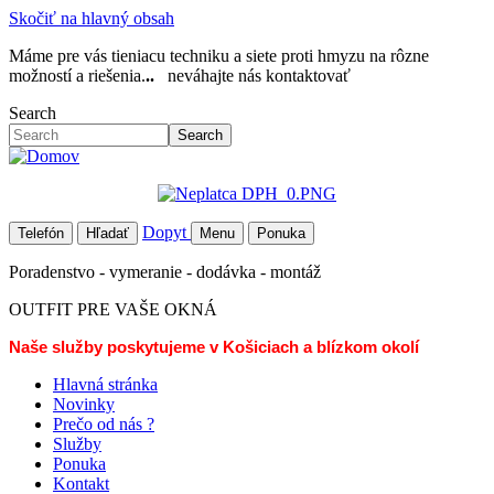
Skočiť na hlavný obsah
Máme pre vás tieniacu techniku a siete proti hmyzu na rôzne
možností a riešenia.
..
neváhajte nás kontaktovať
Search
Search
Dopyt
Telefón
Hľadať
Menu
Ponuka
Poradenstvo - vymeranie - dodávka - montáž
OUTFIT PRE VAŠE OKNÁ
Naše služby poskytujeme v Košiciach a blízkom okolí
Hlavná stránka
Novinky
Prečo od nás ?
Služby
Ponuka
Kontakt