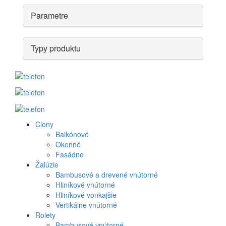
Parametre
Typy produktu
Clony
Produkt
Balkónové
Okenné
menu
Fasádne
Žalúzie
Bambusové a drevené vnútorné
Hliníkové vnútorné
Hliníkové vonkajšie
Vertikálne vnútorné
Rolety
Bambusové vnútorné