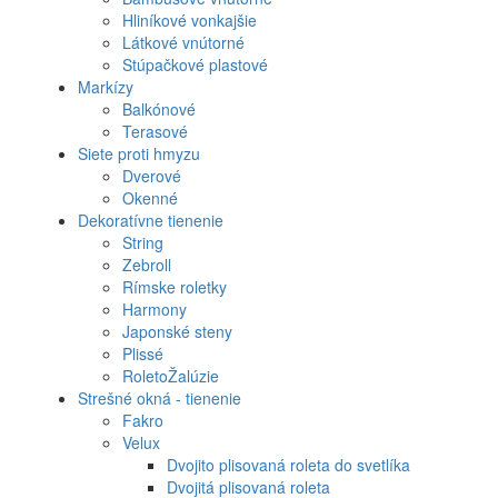
Hliníkové vonkajšie
Látkové vnútorné
Stúpačkové plastové
Markízy
Balkónové
Terasové
Siete proti hmyzu
Dverové
Okenné
Dekoratívne tienenie
String
Zebroll
Rímske roletky
Harmony
Japonské steny
Plissé
RoletoŽalúzie
Strešné okná - tienenie
Fakro
Velux
Dvojito plisovaná roleta do svetlíka
Dvojitá plisovaná roleta