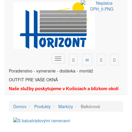
Skočiť
na
hlavný
obsah
Dopyt
Ponuka
Menu
Hľadať
Telefón
Poradenstvo - vymeranie - dodávka - montáž
OUTFIT PRE VAŠE OKNÁ
Naše služby poskytujeme v Košiciach a blízkom okolí
Domov
Produkty
Markízy
Balkónové