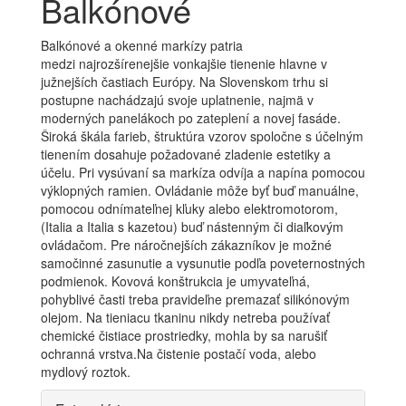
Balkónové
Balkónové a okenné markízy patria
medzi najrozšírenejšie vonkajšie tienenie hlavne v
južnejších častiach Európy. Na Slovenskom trhu si
postupne nachádzajú svoje uplatnenie, najmä v
moderných panelákoch po zateplení a novej fasáde.
Široká škála farieb, štruktúra vzorov spoločne s účelným
tienením dosahuje požadované zladenie estetiky a
účelu. Pri vysúvaní sa markíza odvíja a napína pomocou
výklopných ramien. Ovládanie môže byť buď manuálne,
pomocou odnímateľnej kľuky alebo elektromotorom,
(Italia a Italia s kazetou) buď nástenným či diaľkovým
ovládačom. Pre náročnejších zákazníkov je možné
samočinné zasunutie a vysunutie podľa poveternostných
podmienok. Kovová konštrukcia je umyvateľná,
pohyblivé časti treba pravideľne premazať silikónovým
olejom. Na tieniacu tkaninu nikdy netreba používať
chemické čistiace prostriedky, mohla by sa narušiť
ochranná vrstva.Na čistenie postačí voda, alebo
mydlový roztok.