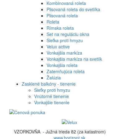
Kombinovaná roleta
Plisovaná roleta do svetlíka
Plisovaná roleta
Roleta
Rímska roleta
Set na reguláciu okna
Sieťka proti hmyzu
Velux active
Vonkajšia markíza
Vonkajšia markíza na svetlík
Vonkajšia roleta
Zatemňujúca roleta
Žalúzia
Zasklené balkóny - tienenie
Sieťky proti hmyzu
Vnútorné tienenie
Vonkajšie tienenie
VZORKOVŇA - Južná trieda 82 (za katastrom)
www.horizont.sk