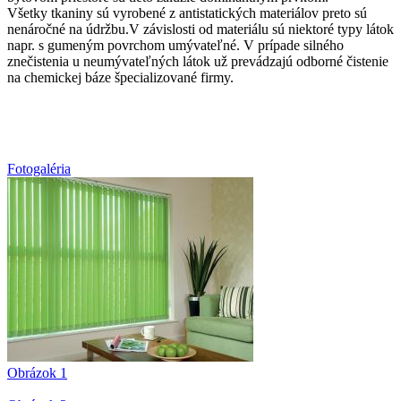
Všetky tkaniny sú vyrobené z antistatických materiálov preto sú
nenáročné na údržbu.V závislosti od materiálu sú niektoré typy látok
napr. s gumeným povrchom umývateľné. V prípade silného
znečistenia u neumývateľných látok už prevádzajú odborné čistenie
na chemickej báze špecializované firmy.
Fotogaléria
Obrázok 1