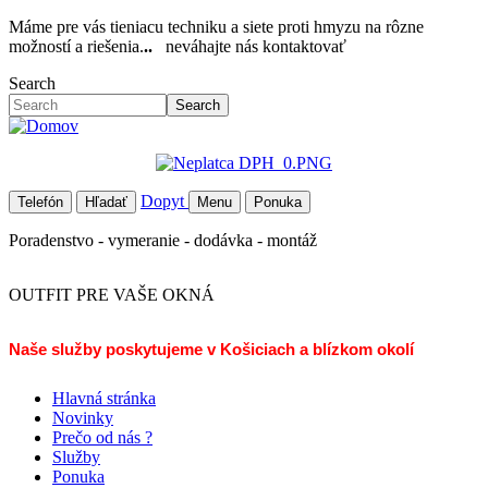
Skočiť
Máme pre vás tieniacu techniku a siete proti hmyzu na rôzne
na
možností a riešenia.
..
neváhajte nás kontaktovať
hlavný
Search
obsah
Search
Dopyt
Telefón
Hľadať
Menu
Ponuka
Poradenstvo - vymeranie - dodávka - montáž
OUTFIT PRE VAŠE OKNÁ
Naše služby poskytujeme v Košiciach a blízkom okolí
Hlavná stránka
Novinky
Prečo od nás ?
Služby
Ponuka