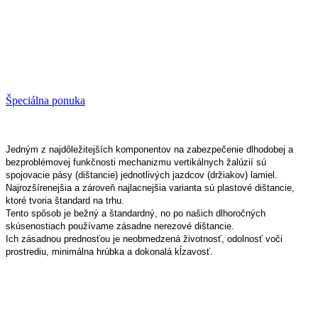
Špeciálna ponuka
Jedným z najdôležitejších komponentov na zabezpečenie dlhodobej a
bezproblémovej funkčnosti mechanizmu vertikálnych žalúzií sú
spojovacie pásy (dištancie) jednotlivých jazdcov (držiakov) lamiel.
Najrozšírenejšia a zároveň najlacnejšia varianta sú plastové dištancie,
ktoré tvoria štandard na trhu.
Tento spôsob je bežný a štandardný, no po našich dlhoročných
skúsenostiach používame zásadne nerezové dištancie.
Ich zásadnou prednosťou je neobmedzená životnosť, odolnosť voči
prostrediu, minimálna hrúbka a dokonalá kĺzavosť.