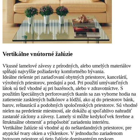
Vertikálne vnútorné žalúzie
Vkusné lamelové závesy z prírodných, alebo umelých materiálov
spĺňajú najvyššie požiadavky komfortného bývania.
Ideálne riešenie pri zariaďovaní obytných priestorov, kancelárií,
výrobných priestorov, predajní a pod. Pri použití umývateľných
látok sú tiež vhodné aj pri bazénoch, alebo v zdravotníctve. S
použitím špeciálnych perforovaných tkanín sa zas vyborne hodia na
zatienenie zasklených balkónov a lódžií, ako aj do priestorov bánk,
barov, reštaurácií a podobných spoločenských priestorov. Sú vhodné
nielen na predelenie miestností, ale dokážu aj spoľahlivo nahradiť
zastaralé záclony a závesy. Lamely si môžte kedykoľvek ferebne a
štruktuálne obmeniť a prispôsobiť zariadeniu interiéru.
Vertikálne žalúzie sú vhodné aj do neštardandných priestorov, pre
atypické tvary okien a výklenkov. V jednoducho zariadenom
bytovom priestore sú tieto žalúzie dominantným prvkom.