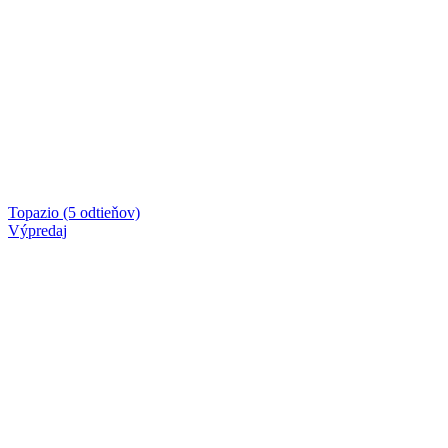
Topazio (5 odtieňov)
Výpredaj