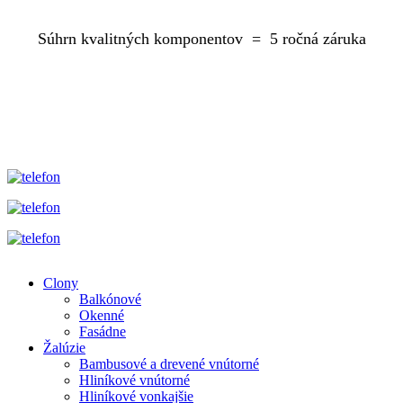
Súhrn kvalitných komponentov = 5 ročná záruka
Clony
Balkónové
Produkt
Okenné
menu
Fasádne
Žalúzie
Bambusové a drevené vnútorné
Hliníkové vnútorné
Hliníkové vonkajšie