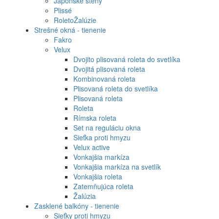
Japonské steny
Plissé
RoletoŽalúzie
Strešné okná - tienenie
Fakro
Velux
Dvojito plisovaná roleta do svetlíka
Dvojitá plisovaná roleta
Kombinovaná roleta
Plisovaná roleta do svetlíka
Plisovaná roleta
Roleta
Rímska roleta
Set na reguláciu okna
Sieťka proti hmyzu
Velux active
Vonkajšia markíza
Vonkajšia markíza na svetlík
Vonkajšia roleta
Zatemňujúca roleta
Žalúzia
Zasklené balkóny - tienenie
Sieťky proti hmyzu