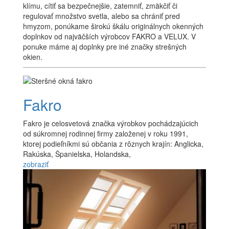
klímu, cítiť sa bezpečnejšie, zatemniť, zmäkčiť či
regulovať množstvo svetla, alebo sa chrániť pred
hmyzom, ponúkame širokú škálu originálnych okenných
doplnkov od najväčších výrobcov FAKRO a VELUX. V
ponuke máme aj doplnky pre iné značky strešných
okien.
Fakro
Fakro je celosvetová značka výrobkov pochádzajúcich
od súkromnej rodinnej firmy založenej v roku 1991,
ktorej podieľníkmi sú občania z rôznych krajín: Anglicka,
Rakúska, Španielska, Holandska,
zobraziť