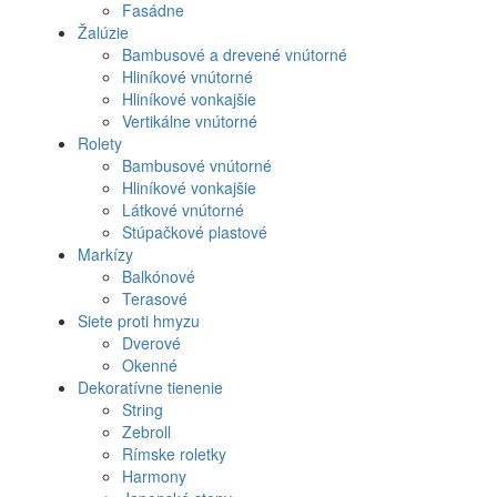
menu
Fasádne
Žalúzie
Bambusové a drevené vnútorné
Hliníkové vnútorné
Hliníkové vonkajšie
Vertikálne vnútorné
Rolety
Bambusové vnútorné
Hliníkové vonkajšie
Látkové vnútorné
Stúpačkové plastové
Markízy
Balkónové
Terasové
Siete proti hmyzu
Dverové
Okenné
Dekoratívne tienenie
String
Zebroll
Rímske roletky
Harmony