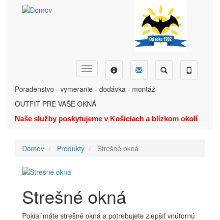
Skočiť
na
hlavný
obsah
Dopyt
Ponuka
Menu
Hľadať
Telefón
Poradenstvo - vymeranie - dodávka - montáž
OUTFIT PRE VAŠE OKNÁ
Naše služby poskytujeme v Košiciach a blízkom okolí
Domov
Produkty
Strešné okná
Strešné okná
Pokiaľ máte strešné okná a potrebujete zlepšiť vnútornú