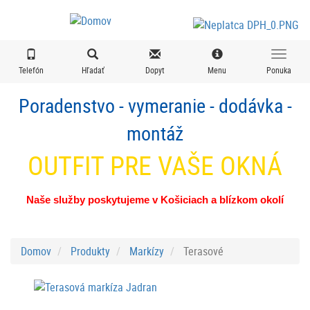
Skočiť
na
hlavný
obsah
Telefón
Hľadať
Dopyt
Menu
Ponuka
Poradenstvo - vymeranie - dodávka -
montáž
OUTFIT PRE VAŠE OKNÁ
Naše služby poskytujeme v Košiciach a blízkom okolí
Domov
Produkty
Markízy
Terasové