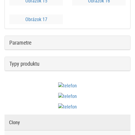
Obrázok 15
Obrázok 16
Obrázok 17
Parametre
Typy produktu
Clony
Produkt