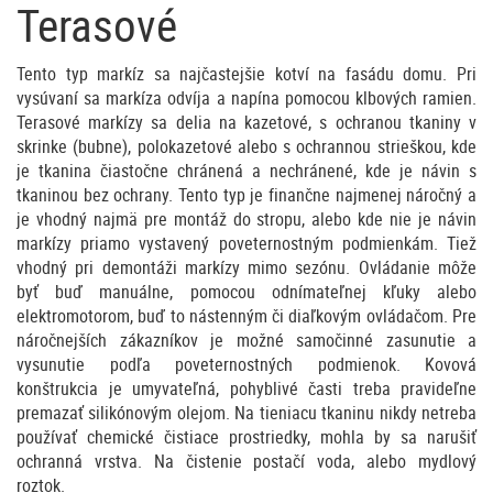
Terasové
Tento typ markíz sa najčastejšie kotví na fasádu domu. Pri
vysúvaní sa markíza odvíja a napína pomocou klbových ramien.
Terasové markízy sa delia na kazetové, s ochranou tkaniny v
skrinke (bubne), polokazetové alebo s ochrannou strieškou, kde
je tkanina čiastočne chránená a nechránené, kde je návin s
tkaninou bez ochrany. Tento typ je finančne najmenej náročný a
je vhodný najmä pre montáž do stropu, alebo kde nie je návin
markízy priamo vystavený poveternostným podmienkám. Tiež
vhodný pri demontáži markízy mimo sezónu. Ovládanie môže
byť buď manuálne, pomocou odnímateľnej kľuky alebo
elektromotorom, buď to nástenným či diaľkovým ovládačom. Pre
náročnejších zákazníkov je možné samočinné zasunutie a
vysunutie podľa poveternostných podmienok. Kovová
konštrukcia je umyvateľná, pohyblivé časti treba pravideľne
premazať silikónovým olejom. Na tieniacu tkaninu nikdy netreba
používať chemické čistiace prostriedky, mohla by sa narušiť
ochranná vrstva. Na čistenie postačí voda, alebo mydlový
roztok.