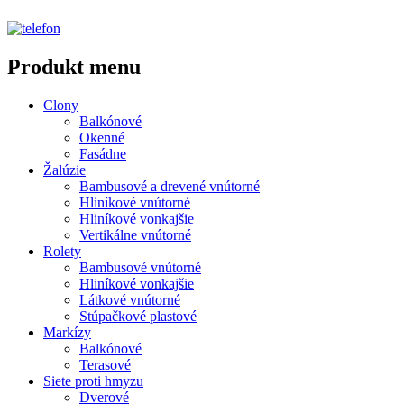
Produkt menu
Clony
Balkónové
Okenné
Fasádne
Žalúzie
Bambusové a drevené vnútorné
Hliníkové vnútorné
Hliníkové vonkajšie
Vertikálne vnútorné
Rolety
Bambusové vnútorné
Hliníkové vonkajšie
Látkové vnútorné
Stúpačkové plastové
Markízy
Balkónové
Terasové
Siete proti hmyzu
Dverové