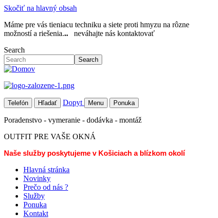
Skočiť na hlavný obsah
Máme pre vás tieniacu techniku a siete proti hmyzu na rôzne
možností a riešenia.
..
neváhajte nás kontaktovať
Search
Search
Dopyt
Telefón
Hľadať
Menu
Ponuka
Poradenstvo - vymeranie - dodávka - montáž
OUTFIT PRE VAŠE OKNÁ
Naše služby poskytujeme v Košiciach a blízkom okolí
Hlavná stránka
Novinky
Prečo od nás ?
Služby
Ponuka
Kontakt