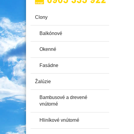
Clony
Produkt
menu
Balkónové
Okenné
Fasádne
Žalúzie
Bambusové a drevené
vnútorné
Hliníkové vnútorné