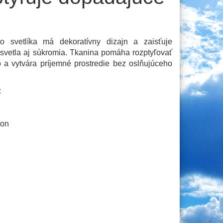
 svetlíka má dekoratívny dizajn a zaisťuje
vetla aj súkromia. Tkanina pomáha rozptyľovať
o a vytvára príjemné prostredie bez oslňujúceho
:
hon