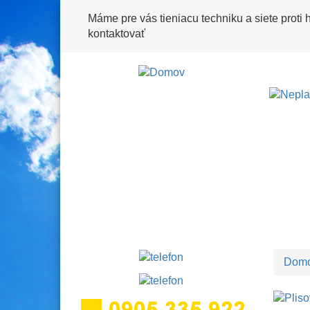
Skočiť
Máme pre vás tieniacu techniku a siete proti
na
kontaktovať
hlavný
obsah
Dom