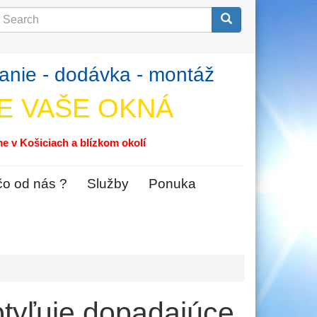
earch
Search
anie - dodávka - montáž
E VAŠE OKNÁ
e v Košiciach a blízkom okolí
čo od nás ?
Služby
Ponuka
tyľuje dopadajúce