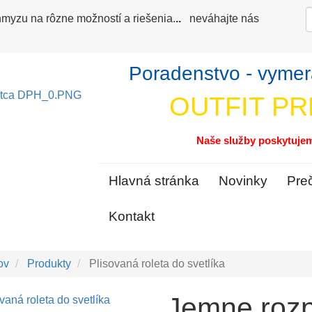
S
 hmyzu na rôzne možností a riešenia.
..
neváhajte nás
Poradenstvo - vymer
OUTFIT PR
Naše služby poskytujem
Hlavná stránka
Novinky
Pre
Kontakt
ov
Produkty
Plisovaná roleta do svetlíka
Jemne rozp