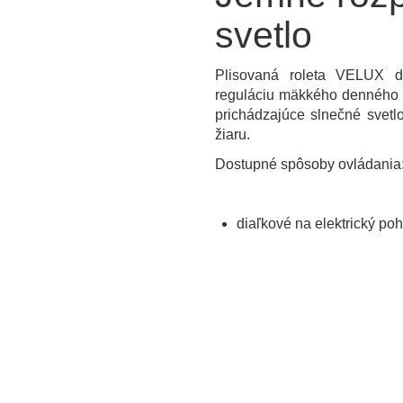
svetlo
Plisovaná roleta VELUX do
reguláciu mäkkého denného s
prichádzajúce slnečné svetl
žiaru.
Dostupné spôsoby ovládania
diaľkové na elektrický po