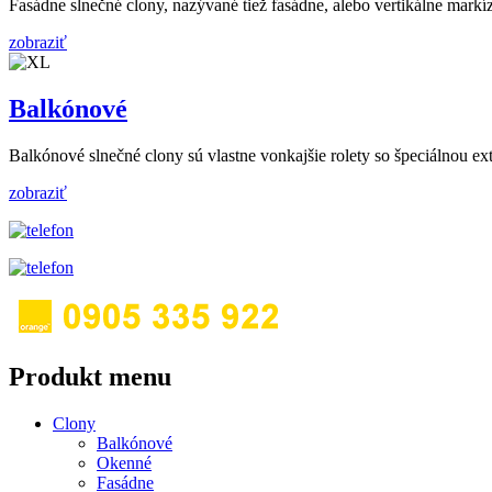
Fasádne slnečné clony, nazývané tiež fasádne, alebo vertikálne mark
zobraziť
Balkónové
Balkónové slnečné clony sú vlastne vonkajšie rolety so špeciálnou ex
zobraziť
Produkt menu
Clony
Balkónové
Okenné
Fasádne