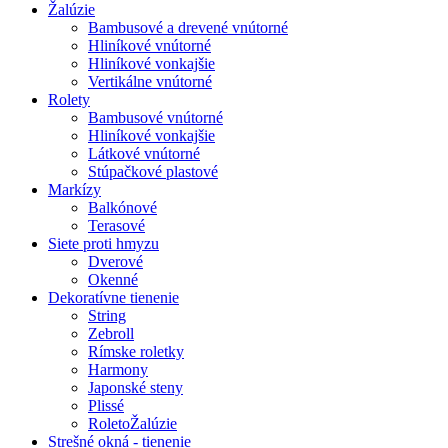
Žalúzie
Bambusové a drevené vnútorné
Hliníkové vnútorné
Hliníkové vonkajšie
Vertikálne vnútorné
Rolety
Bambusové vnútorné
Hliníkové vonkajšie
Látkové vnútorné
Stúpačkové plastové
Markízy
Balkónové
Terasové
Siete proti hmyzu
Dverové
Okenné
Dekoratívne tienenie
String
Zebroll
Rímske roletky
Harmony
Japonské steny
Plissé
RoletoŽalúzie
Strešné okná - tienenie