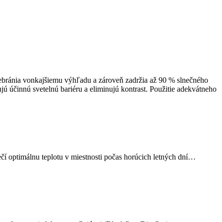
nebránia vonkajšiemu výhľadu a zároveň zadržia až 90 % slnečného
 účinnú svetelnú bariéru a eliminujú kontrast. Použitie adekvátneho
čí optimálnu teplotu v miestnosti počas horúcich letných dní…