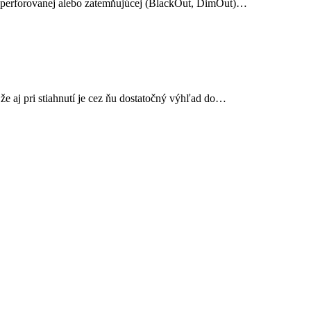
ď z perforovanej alebo zatemňujúcej (BlackOut, DimOut)…
že aj pri stiahnutí je cez ňu dostatočný výhľad do…