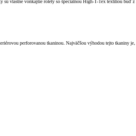
ízy sú vlastne vonkajšie rolety so špeciálnou High-T-Tex textíliou bu
teriérovou perforovanou tkaninou. Najväčšou výhodou tejto tkaniny je, 