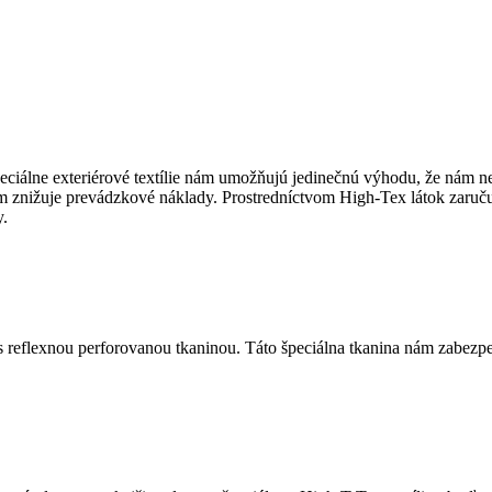
eciálne exteriérové textílie nám umožňujú jedinečnú výhodu, že nám 
 znižuje prevádzkové náklady. Prostredníctvom High-Tex látok zaručujú
y.
s reflexnou perforovanou tkaninou. Táto špeciálna tkanina nám zabezpe