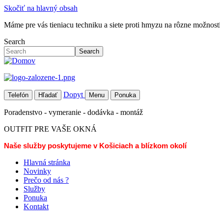
Skočiť na hlavný obsah
Máme pre vás tieniacu techniku a siete proti hmyzu na rôzne možností 
Search
Search
Dopyt
Telefón
Hľadať
Menu
Ponuka
Poradenstvo - vymeranie - dodávka - montáž
OUTFIT PRE VAŠE OKNÁ
Naše služby poskytujeme v Košiciach a blízkom okolí
Hlavná stránka
Novinky
Prečo od nás ?
Služby
Ponuka
Kontakt