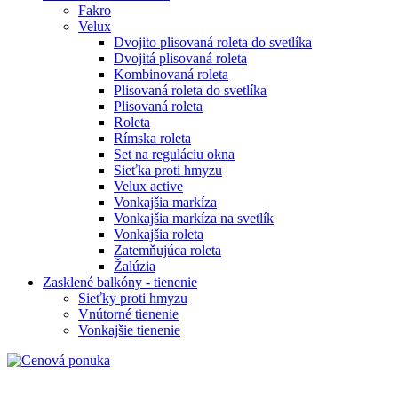
Fakro
Velux
Dvojito plisovaná roleta do svetlíka
Dvojitá plisovaná roleta
Kombinovaná roleta
Plisovaná roleta do svetlíka
Plisovaná roleta
Roleta
Rímska roleta
Set na reguláciu okna
Sieťka proti hmyzu
Velux active
Vonkajšia markíza
Vonkajšia markíza na svetlík
Vonkajšia roleta
Zatemňujúca roleta
Žalúzia
Zasklené balkóny - tienenie
Sieťky proti hmyzu
Vnútorné tienenie
Vonkajšie tienenie